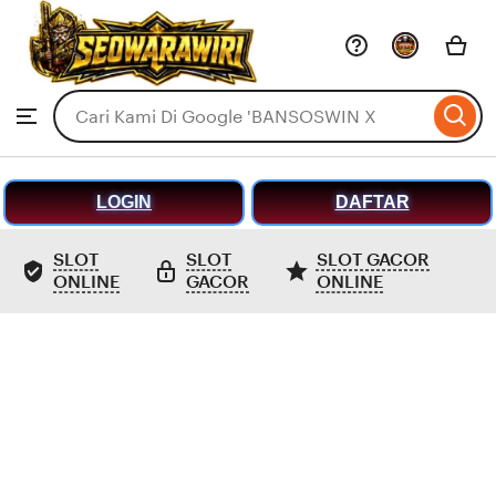
BANSOSWIN
X
MAKMUR76
Skip
to
Search
ontent
Browse
for
items
or
shops
LOGIN
DAFTAR
SLOT
SLOT
SLOT GACOR
ONLINE
GACOR
ONLINE