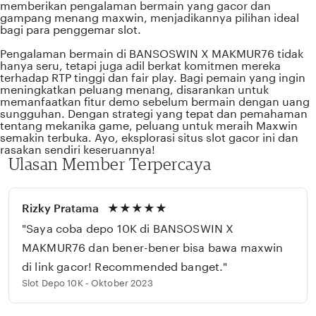
memberikan pengalaman bermain yang gacor dan
gampang menang maxwin, menjadikannya pilihan ideal
bagi para penggemar slot.
Pengalaman bermain di BANSOSWIN X MAKMUR76 tidak
hanya seru, tetapi juga adil berkat komitmen mereka
terhadap RTP tinggi dan fair play. Bagi pemain yang ingin
meningkatkan peluang menang, disarankan untuk
memanfaatkan fitur demo sebelum bermain dengan uang
sungguhan. Dengan strategi yang tepat dan pemahaman
tentang mekanika game, peluang untuk meraih Maxwin
semakin terbuka. Ayo, eksplorasi situs slot gacor ini dan
rasakan sendiri keseruannya!
Ulasan Member Terpercaya
Rizky Pratama
★★★★★
"Saya coba depo 10K di BANSOSWIN X
MAKMUR76 dan bener-bener bisa bawa maxwin
di link gacor! Recommended banget."
Slot Depo 10K - Oktober 2023