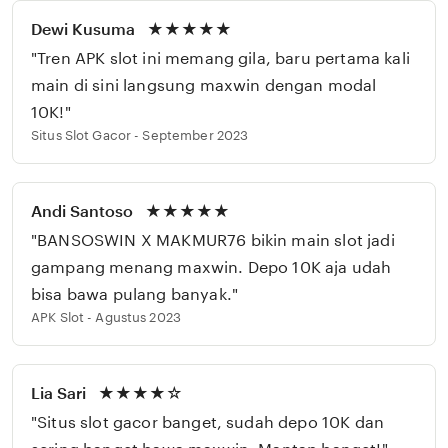
Dewi Kusuma
★★★★★
"Tren APK slot ini memang gila, baru pertama kali
main di sini langsung maxwin dengan modal
10K!"
Situs Slot Gacor - September 2023
Andi Santoso
★★★★★
"BANSOSWIN X MAKMUR76 bikin main slot jadi
gampang menang maxwin. Depo 10K aja udah
bisa bawa pulang banyak."
APK Slot - Agustus 2023
Lia Sari
★★★★☆
"Situs slot gacor banget, sudah depo 10K dan