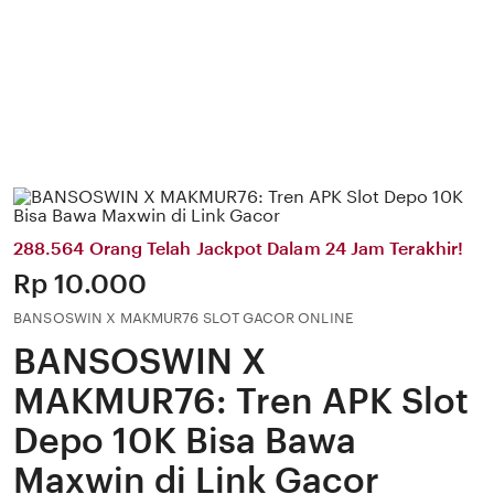
288.564 Orang Telah Jackpot Dalam 24 Jam Terakhir!
Price:
Rp 10.000
BANSOSWIN X MAKMUR76 SLOT GACOR ONLINE
BANSOSWIN X
MAKMUR76: Tren APK Slot
Depo 10K Bisa Bawa
Maxwin di Link Gacor