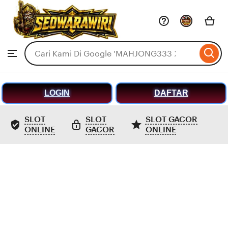
MAHJONG333
X
SPOTBET
Skip
to
Search
ontent
Browse
for
items
or
shops
LOGIN
DAFTAR
SLOT
SLOT
SLOT GACOR
ONLINE
GACOR
ONLINE