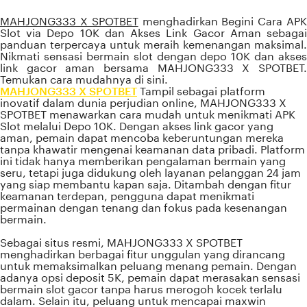
MAHJONG333 X SPOTBET
menghadirkan Begini Cara AP
Slot via Depo 10K dan Akses Link Gacor Aman sebagai
panduan terpercaya untuk meraih kemenangan maksimal.
Nikmati sensasi bermain slot dengan depo 10K dan akses
link gacor aman bersama MAHJONG333 X SPOTBET.
Temukan cara mudahnya di sini.
MAHJONG333 X SPOTBET
Tampil sebagai platform
inovatif dalam dunia perjudian online, MAHJONG333 X
SPOTBET menawarkan cara mudah untuk menikmati APK
Slot melalui Depo 10K. Dengan akses link gacor yang
aman, pemain dapat mencoba keberuntungan mereka
tanpa khawatir mengenai keamanan data pribadi. Platform
ini tidak hanya memberikan pengalaman bermain yang
seru, tetapi juga didukung oleh layanan pelanggan 24 jam
yang siap membantu kapan saja. Ditambah dengan fitur
keamanan terdepan, pengguna dapat menikmati
permainan dengan tenang dan fokus pada kesenangan
bermain.
Sebagai situs resmi, MAHJONG333 X SPOTBET
menghadirkan berbagai fitur unggulan yang dirancang
untuk memaksimalkan peluang menang pemain. Dengan
adanya opsi deposit 5K, pemain dapat merasakan sensasi
bermain slot gacor tanpa harus merogoh kocek terlalu
dalam. Selain itu, peluang untuk mencapai maxwin