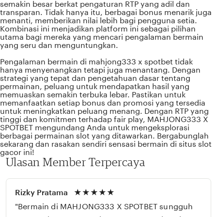
semakin besar berkat pengaturan RTP yang adil dan
transparan. Tidak hanya itu, berbagai bonus menarik juga
menanti, memberikan nilai lebih bagi pengguna setia.
Kombinasi ini menjadikan platform ini sebagai pilihan
utama bagi mereka yang mencari pengalaman bermain
yang seru dan menguntungkan.
Pengalaman bermain di mahjong333 x spotbet tidak
hanya menyenangkan tetapi juga menantang. Dengan
strategi yang tepat dan pengetahuan dasar tentang
permainan, peluang untuk mendapatkan hasil yang
memuaskan semakin terbuka lebar. Pastikan untuk
memanfaatkan setiap bonus dan promosi yang tersedia
untuk meningkatkan peluang menang. Dengan RTP yang
tinggi dan komitmen terhadap fair play, MAHJONG333 X
SPOTBET mengundang Anda untuk mengeksplorasi
berbagai permainan slot yang ditawarkan. Bergabunglah
sekarang dan rasakan sendiri sensasi bermain di situs slot
gacor ini!
Ulasan Member Terpercaya
Rizky Pratama
★★★★★
"Bermain di MAHJONG333 X SPOTBET sungguh