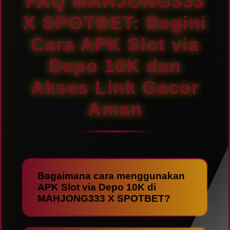
FAQ MAHJONG333
X SPOTBET: Begini
Cara APK Slot via
Depo 10K dan
Akses Link Gacor
Aman
Bagaimana cara menggunakan
APK Slot via Depo 10K di
MAHJONG333 X SPOTBET?