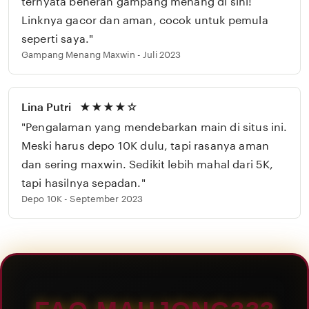
ternyata beneran gampang menang di sini!
Linknya gacor dan aman, cocok untuk pemula
seperti saya."
Gampang Menang Maxwin - Juli 2023
Lina Putri
★★★★☆
"Pengalaman yang mendebarkan main di situs ini.
Meski harus depo 10K dulu, tapi rasanya aman
dan sering maxwin. Sedikit lebih mahal dari 5K,
tapi hasilnya sepadan."
Depo 10K - September 2023
Loading...