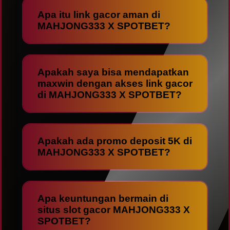
Apa itu link gacor aman di
MAHJONG333 X SPOTBET?
Apakah saya bisa mendapatkan
maxwin dengan akses link gacor
di MAHJONG333 X SPOTBET?
Apakah ada promo deposit 5K di
MAHJONG333 X SPOTBET?
Apa keuntungan bermain di
situs slot gacor MAHJONG333 X
SPOTBET?