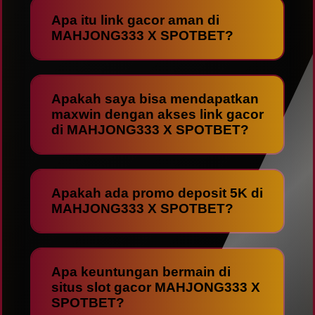
Apa itu link gacor aman di
MAHJONG333 X SPOTBET?
Apakah saya bisa mendapatkan
maxwin dengan akses link gacor
di MAHJONG333 X SPOTBET?
Apakah ada promo deposit 5K di
MAHJONG333 X SPOTBET?
Apa keuntungan bermain di
situs slot gacor MAHJONG333 X
SPOTBET?