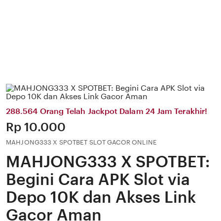
288.564 Orang Telah Jackpot Dalam 24 Jam Terakhir!
Price:
Rp 10.000
MAHJONG333 X SPOTBET SLOT GACOR ONLINE
MAHJONG333 X SPOTBET:
Begini Cara APK Slot via
Depo 10K dan Akses Link
Gacor Aman