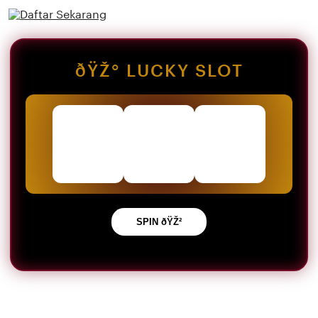
ðŸŽ° LUCKY SLOT
SPIN ðŸŽ²