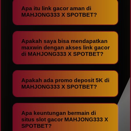
Apa itu link gacor aman di
MAHJONG333 X SPOTBET?
Apakah saya bisa mendapatkan
maxwin dengan akses link gacor
di MAHJONG333 X SPOTBET?
Apakah ada promo deposit 5K di
MAHJONG333 X SPOTBET?
Apa keuntungan bermain di
situs slot gacor MAHJONG333 X
SPOTBET?