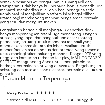
semakin besar berkat pengaturan RTP yang adil dan
transparan. Tidak hanya itu, berbagai bonus menarik juga
menanti, memberikan nilai lebih bagi pengguna setia.
Kombinasi ini menjadikan platform ini sebagai pilihan
utama bagi mereka yang mencari pengalaman bermain
yang seru dan menguntungkan.
Pengalaman bermain di mahjong333 x spotbet tidak
hanya menyenangkan tetapi juga menantang. Dengan
strategi yang tepat dan pengetahuan dasar tentang
permainan, peluang untuk mendapatkan hasil yang
memuaskan semakin terbuka lebar. Pastikan untuk
memanfaatkan setiap bonus dan promosi yang tersedia
untuk meningkatkan peluang menang. Dengan RTP yang
tinggi dan komitmen terhadap fair play, MAHJONG333 X
SPOTBET mengundang Anda untuk mengeksplorasi
berbagai permainan slot yang ditawarkan. Bergabunglah
sekarang dan rasakan sendiri sensasi bermain di situs slot
gacor ini!
Ulasan Member Terpercaya
Rizky Pratama
★★★★★
"Bermain di MAHJONG333 X SPOTBET sungguh