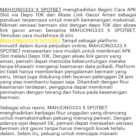
MAHJONG333 X SPOTBET
menghadirkan Begini Cara AP
Slot via Depo 10K dan Akses Link Gacor Aman sebagai
panduan terpercaya untuk meraih kemenangan maksimal.
Nikmati sensasi bermain slot dengan depo 10K dan akses
link gacor aman bersama MAHJONG333 X SPOTBET.
Temukan cara mudahnya di sini.
MAHJONG333 X SPOTBET
Tampil sebagai platform
inovatif dalam dunia perjudian online, MAHJONG333 X
SPOTBET menawarkan cara mudah untuk menikmati APK
Slot melalui Depo 10K. Dengan akses link gacor yang
aman, pemain dapat mencoba keberuntungan mereka
tanpa khawatir mengenai keamanan data pribadi. Platform
ini tidak hanya memberikan pengalaman bermain yang
seru, tetapi juga didukung oleh layanan pelanggan 24 jam
yang siap membantu kapan saja. Ditambah dengan fitur
keamanan terdepan, pengguna dapat menikmati
permainan dengan tenang dan fokus pada kesenangan
bermain.
Sebagai situs resmi, MAHJONG333 X SPOTBET
menghadirkan berbagai fitur unggulan yang dirancang
untuk memaksimalkan peluang menang pemain. Dengan
adanya opsi deposit 5K, pemain dapat merasakan sensasi
bermain slot gacor tanpa harus merogoh kocek terlalu
dalam. Selain itu, peluang untuk mencapai maxwin