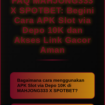
FAQ MAHJONG333
X SPOTBET: Begini
Cara APK Slot via
Depo 10K dan
Akses Link Gacor
Aman
Bagaimana cara menggunakan
APK Slot via Depo 10K di
MAHJONG333 X SPOTBET?