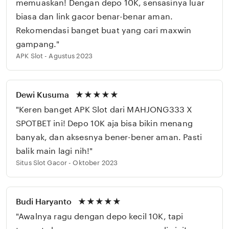
memuaskan! Dengan depo 10K, sensasinya luar
biasa dan link gacor benar-benar aman.
Rekomendasi banget buat yang cari maxwin
gampang."
APK Slot - Agustus 2023
Dewi Kusuma
★★★★★
"Keren banget APK Slot dari MAHJONG333 X
SPOTBET ini! Depo 10K aja bisa bikin menang
banyak, dan aksesnya bener-bener aman. Pasti
balik main lagi nih!"
Situs Slot Gacor - Oktober 2023
Budi Haryanto
★★★★★
"Awalnya ragu dengan depo kecil 10K, tapi