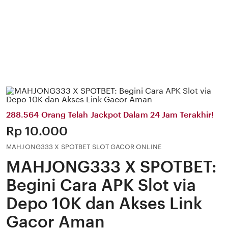
288.564 Orang Telah Jackpot Dalam 24 Jam Terakhir!
Price:
Rp 10.000
MAHJONG333 X SPOTBET SLOT GACOR ONLINE
MAHJONG333 X SPOTBET:
Begini Cara APK Slot via
Depo 10K dan Akses Link
Gacor Aman