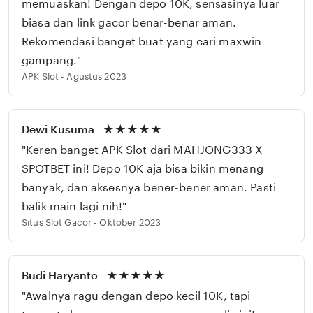
memuaskan! Dengan depo 10K, sensasinya luar
biasa dan link gacor benar-benar aman.
Rekomendasi banget buat yang cari maxwin
gampang."
APK Slot - Agustus 2023
Dewi Kusuma
★★★★★
"Keren banget APK Slot dari MAHJONG333 X
SPOTBET ini! Depo 10K aja bisa bikin menang
banyak, dan aksesnya bener-bener aman. Pasti
balik main lagi nih!"
Situs Slot Gacor - Oktober 2023
Budi Haryanto
★★★★★
"Awalnya ragu dengan depo kecil 10K, tapi