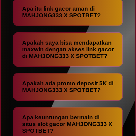
Apa itu link gacor aman di
MAHJONG333 X SPOTBET?
Apakah saya bisa mendapatkan
maxwin dengan akses link gacor
di MAHJONG333 X SPOTBET?
Apakah ada promo deposit 5K di
MAHJONG333 X SPOTBET?
Apa keuntungan bermain di
situs slot gacor MAHJONG333 X
SPOTBET?