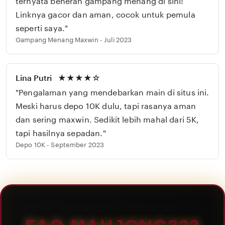
ternyata beneran gampang menang di sini!
Linknya gacor dan aman, cocok untuk pemula
seperti saya."
Gampang Menang Maxwin - Juli 2023
Lina Putri
★★★★☆
"Pengalaman yang mendebarkan main di situs ini.
Meski harus depo 10K dulu, tapi rasanya aman
dan sering maxwin. Sedikit lebih mahal dari 5K,
tapi hasilnya sepadan."
Depo 10K - September 2023
Loading...