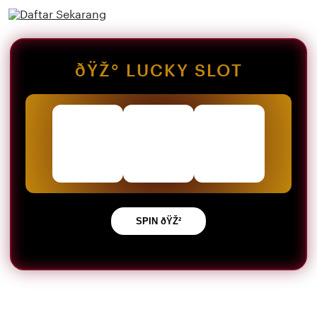
ðŸŽ° LUCKY SLOT
SPIN ðŸŽ²