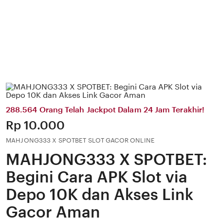
288.564 Orang Telah Jackpot Dalam 24 Jam Terakhir!
Price:
Rp 10.000
MAHJONG333 X SPOTBET SLOT GACOR ONLINE
MAHJONG333 X SPOTBET:
Begini Cara APK Slot via
Depo 10K dan Akses Link
Gacor Aman