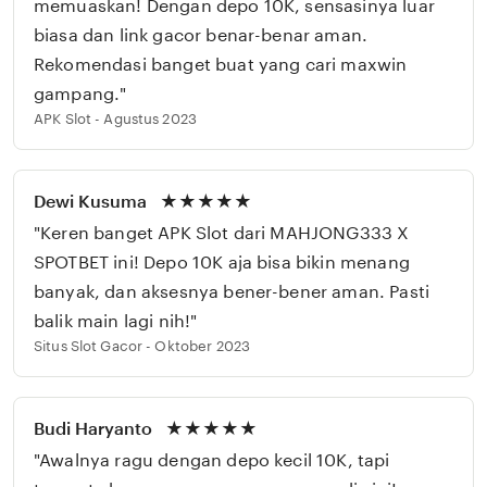
memuaskan! Dengan depo 10K, sensasinya luar
biasa dan link gacor benar-benar aman.
Rekomendasi banget buat yang cari maxwin
gampang."
APK Slot - Agustus 2023
Dewi Kusuma
★★★★★
"Keren banget APK Slot dari MAHJONG333 X
SPOTBET ini! Depo 10K aja bisa bikin menang
banyak, dan aksesnya bener-bener aman. Pasti
balik main lagi nih!"
Situs Slot Gacor - Oktober 2023
Budi Haryanto
★★★★★
"Awalnya ragu dengan depo kecil 10K, tapi