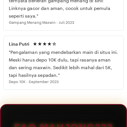
ternyata beneran gampang menang di sini!
Linknya gacor dan aman, cocok untuk pemula
seperti saya."
Gampang Menang Maxwin - Juli 2023
Lina Putri
★★★★☆
"Pengalaman yang mendebarkan main di situs ini.
Meski harus depo 10K dulu, tapi rasanya aman
dan sering maxwin. Sedikit lebih mahal dari 5K,
tapi hasilnya sepadan."
Depo 10K - September 2023
Loading...