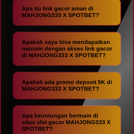
Apa itu link gacor aman di
MAHJONG333 X SPOTBET?
Apakah saya bisa mendapatkan
maxwin dengan akses link gacor
di MAHJONG333 X SPOTBET?
Apakah ada promo deposit 5K di
MAHJONG333 X SPOTBET?
Apa keuntungan bermain di
situs slot gacor MAHJONG333 X
SPOTBET?