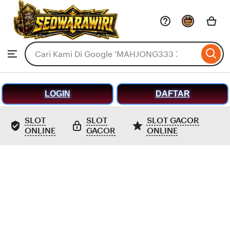
MAHJONG333
X
SPOTBET
Skip
to
Search
ontent
Browse
for
items
or
shops
LOGIN
DAFTAR
SLOT
SLOT
SLOT GACOR
ONLINE
GACOR
ONLINE