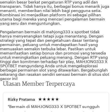
semakin besar berkat pengaturan RTP yang adil dan
transparan. Tidak hanya itu, berbagai bonus menarik juga
menanti, memberikan nilai lebih bagi pengguna setia.
Kombinasi ini menjadikan platform ini sebagai pilihan
utama bagi mereka yang mencari pengalaman bermain
yang seru dan menguntungkan.
Pengalaman bermain di mahjong333 x spotbet tidak
hanya menyenangkan tetapi juga menantang. Dengan
strategi yang tepat dan pengetahuan dasar tentang
permainan, peluang untuk mendapatkan hasil yang
memuaskan semakin terbuka lebar. Pastikan untuk
memanfaatkan setiap bonus dan promosi yang tersedia
untuk meningkatkan peluang menang. Dengan RTP yang
tinggi dan komitmen terhadap fair play, MAHJONG333 X
SPOTBET mengundang Anda untuk mengeksplorasi
berbagai permainan slot yang ditawarkan. Bergabunglah
sekarang dan rasakan sendiri sensasi bermain di situs slot
gacor ini!
Ulasan Member Terpercaya
Rizky Pratama
★★★★★
"Bermain di MAHJONG333 X SPOTBET sungguh