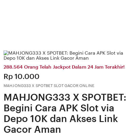
288.564 Orang Telah Jackpot Dalam 24 Jam Terakhir!
Price:
Rp 10.000
MAHJONG333 X SPOTBET SLOT GACOR ONLINE
MAHJONG333 X SPOTBET:
Begini Cara APK Slot via
Depo 10K dan Akses Link
Gacor Aman